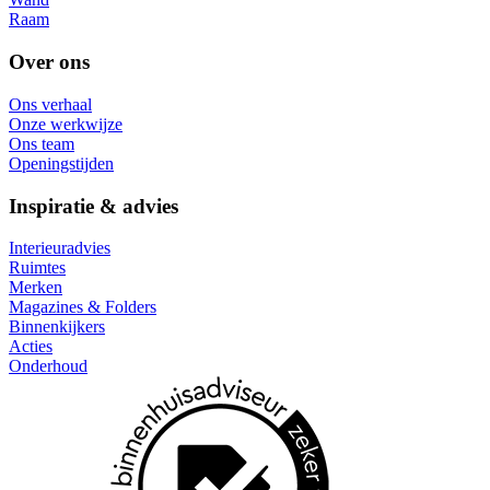
Raam
Over ons
Ons verhaal
Onze werkwijze
Ons team
Openingstijden
Inspiratie & advies
Interieuradvies
Ruimtes
Merken
Magazines & Folders
Binnenkijkers
Acties
Onderhoud