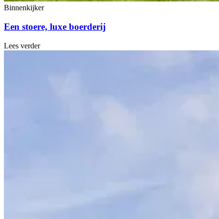
Binnenkijker
Een stoere, luxe boerderij
Lees verder