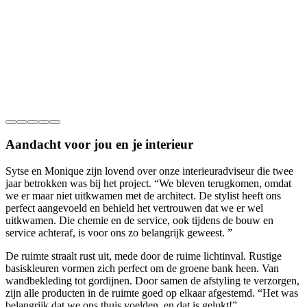
Aandacht voor jou en je interieur
Sytse en Monique zijn lovend over onze interieuradviseur die twee
jaar betrokken was bij het project. “We bleven terugkomen, omdat
we er maar niet uitkwamen met de architect. De stylist heeft ons
perfect aangevoeld en behield het vertrouwen dat we er wel
uitkwamen. Die chemie en de service, ook tijdens de bouw en
service achteraf, is voor ons zo belangrijk geweest. ”
De ruimte straalt rust uit, mede door de ruime lichtinval. Rustige
basiskleuren vormen zich perfect om de groene bank heen. Van
wandbekleding tot gordijnen. Door samen de afstyling te verzorgen,
zijn alle producten in de ruimte goed op elkaar afgestemd. “Het was
belangrijk dat we ons thuis voelden, en dat is gelukt!”