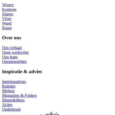
Wonen
Keukens
Slapen
Vloer
Wand
Raam
Over ons
Ons verhaal
Onze werkwijze
Ons team
Openingstijden
Inspiratie & advies
Interieuradvies
Ruimtes
Merken
Magazines & Folders
Binnenkijkers
Acties
Onderhoud