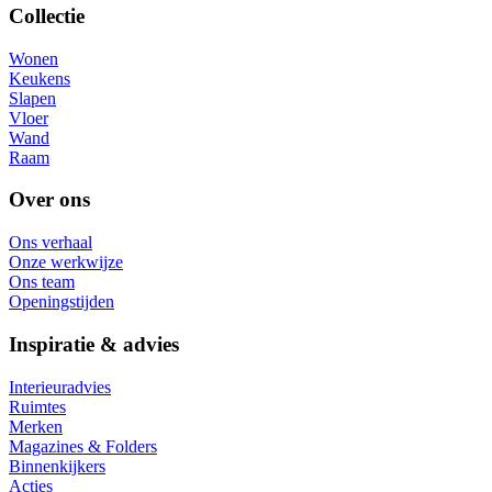
Collectie
Wonen
Keukens
Slapen
Vloer
Wand
Raam
Over ons
Ons verhaal
Onze werkwijze
Ons team
Openingstijden
Inspiratie & advies
Interieuradvies
Ruimtes
Merken
Magazines & Folders
Binnenkijkers
Acties