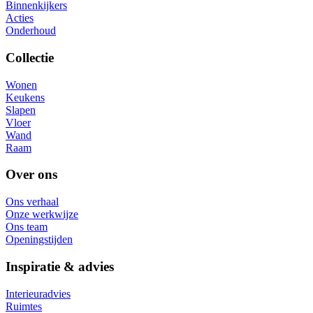
Binnenkijkers
Acties
Onderhoud
Collectie
Wonen
Keukens
Slapen
Vloer
Wand
Raam
Over ons
Ons verhaal
Onze werkwijze
Ons team
Openingstijden
Inspiratie & advies
Interieuradvies
Ruimtes