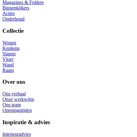
Magazines & Folders
Binnenkijkers
Acties
Onderhoud
Collectie
Wonen
Keukens
Slapen
Vloer
Wand
Raam
Over ons
Ons verhaal
Onze werkwijze
Ons team
Openingstijden
Inspiratie & advies
Interieuradvies