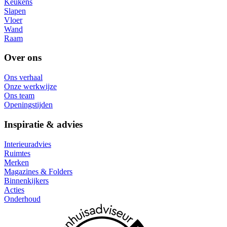
Keukens
Slapen
Vloer
Wand
Raam
Over ons
Ons verhaal
Onze werkwijze
Ons team
Openingstijden
Inspiratie & advies
Interieuradvies
Ruimtes
Merken
Magazines & Folders
Binnenkijkers
Acties
Onderhoud