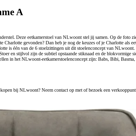
rame A
derstel. Deze eetkamerstoel van NLwoont stel jij samen. Op de foto zi
ecte Charlotte gevonden? Dan heb je nog de keuzes of je Charlotte als 
lotte is één van de 6 stoelzittingen uit dit stoelenconcept van NLwoont.
Stoer en stijlvol zijn de subtiel opstaande stiknaad en de blokvormige s
odellen in het NLwoont-eetkamerstoelenconcept zijn: Babs, Bibi, Basma
otte kopen bij NLwoont? Neem contact op met of bezoek een verkooppun