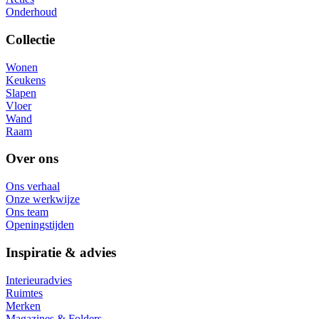
Onderhoud
Collectie
Wonen
Keukens
Slapen
Vloer
Wand
Raam
Over ons
Ons verhaal
Onze werkwijze
Ons team
Openingstijden
Inspiratie & advies
Interieuradvies
Ruimtes
Merken
Magazines & Folders