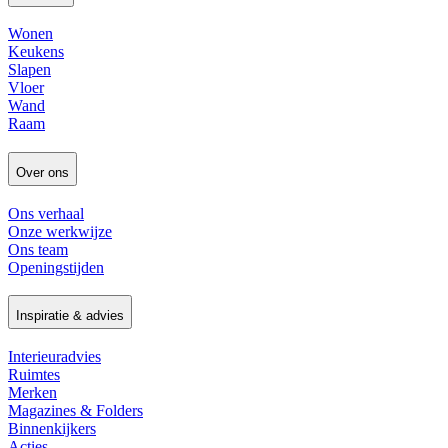
Wonen
Keukens
Slapen
Vloer
Wand
Raam
Over ons
Ons verhaal
Onze werkwijze
Ons team
Openingstijden
Inspiratie & advies
Interieuradvies
Ruimtes
Merken
Magazines & Folders
Binnenkijkers
Acties