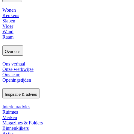
Wonen
Keukens
Slapen
Vloer
Wand
Raam
Over ons
Ons verhaal
Onze werkwijze
Ons team
Openingstijden
Inspiratie & advies
Interieuradvies
Ruimtes
Merken
Magazines & Folders
Binnenkijkers
Acties