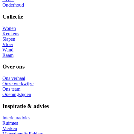
Onderhoud
Collectie
Wonen
Keukens
Slapen
Vloer
Wand
Raam
Over ons
Ons verhaal
Onze werkwijze
Ons team
Openingstijden
Inspiratie & advies
Interieuradvies
Ruimtes
Merken
Magazines & Folders