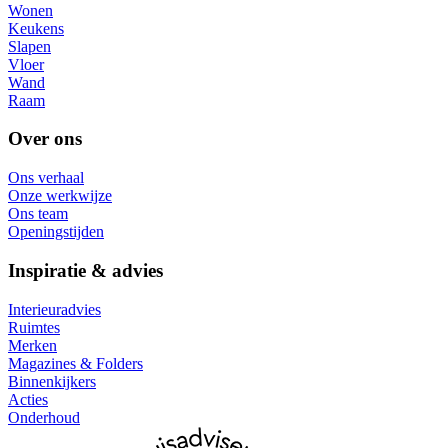
Wonen
Keukens
Slapen
Vloer
Wand
Raam
Over ons
Ons verhaal
Onze werkwijze
Ons team
Openingstijden
Inspiratie & advies
Interieuradvies
Ruimtes
Merken
Magazines & Folders
Binnenkijkers
Acties
Onderhoud