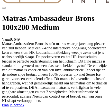
Matras Ambassadeur Brons
100x200 Medium
Vanaf
€ 649
Matras Ambassadeur Brons is zo'n matras waar je jarenlang plezier
van zult hebben. Met een 7-zone interactieve hoog/laag pocketveren
kern en een 3 cm HR koudschuim afdeklaag weet je zeker dat je 's
nachts heerlijk slaapt. De pocketveren en het HR koudschuim
bieden je perfecte ondersteuning aan het lichaam. Dit fijne matras is
standaard uitgevoerd met een elastische bekledingsstof. De ene zijde
van dit matras is voorzien van een luxe, antibacteriële Tencel tijk en
de andere zijde bestaat uit een 100% polyester tijk met Sense Ice
garen voor een verkoelend effect. Dit matras is bovendien inclusief
handgrepen, wat het gemakkelijk maakt om het matras om te draaien
of te verplaatsen. Dit Ambassadeur matras is verkrijgbaar in vele
gangbare afmetingen en met 2 stevigheden. Meer informatie of
persoonlijk advies? Neem dan contact op of bezoek een van onze
NLslaapt verkooppunten.
Plan je bezoek