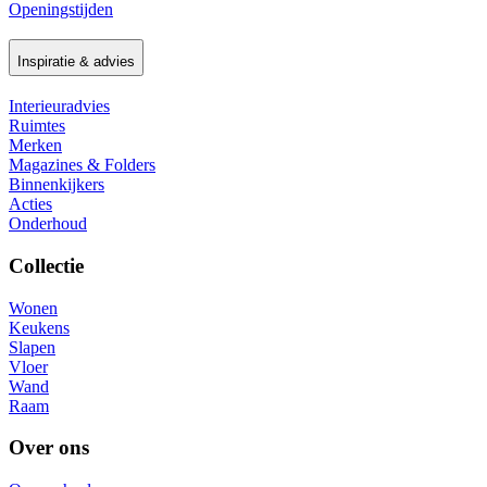
Openingstijden
Inspiratie & advies
Interieuradvies
Ruimtes
Merken
Magazines & Folders
Binnenkijkers
Acties
Onderhoud
Collectie
Wonen
Keukens
Slapen
Vloer
Wand
Raam
Over ons