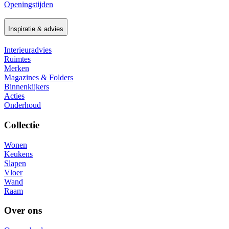
Openingstijden
Inspiratie & advies
Interieuradvies
Ruimtes
Merken
Magazines & Folders
Binnenkijkers
Acties
Onderhoud
Collectie
Wonen
Keukens
Slapen
Vloer
Wand
Raam
Over ons