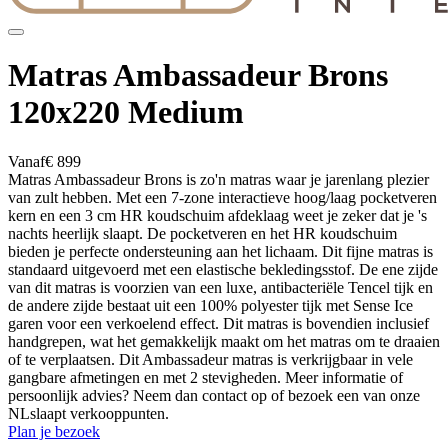
Matras Ambassadeur Brons
120x220 Medium
Vanaf
€ 899
Matras Ambassadeur Brons is zo'n matras waar je jarenlang plezier
van zult hebben. Met een 7-zone interactieve hoog/laag pocketveren
kern en een 3 cm HR koudschuim afdeklaag weet je zeker dat je 's
nachts heerlijk slaapt. De pocketveren en het HR koudschuim
bieden je perfecte ondersteuning aan het lichaam. Dit fijne matras is
standaard uitgevoerd met een elastische bekledingsstof. De ene zijde
van dit matras is voorzien van een luxe, antibacteriële Tencel tijk en
de andere zijde bestaat uit een 100% polyester tijk met Sense Ice
garen voor een verkoelend effect. Dit matras is bovendien inclusief
handgrepen, wat het gemakkelijk maakt om het matras om te draaien
of te verplaatsen. Dit Ambassadeur matras is verkrijgbaar in vele
gangbare afmetingen en met 2 stevigheden. Meer informatie of
persoonlijk advies? Neem dan contact op of bezoek een van onze
NLslaapt verkooppunten.
Plan je bezoek