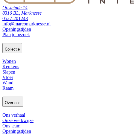
Oosteinde 14
8316 BL, Marknesse
0527-201248
info@marcomarknesse.nl
Openingstijden
Plan je bezoek
Collectie
Wonen
Keukens
Slapen
Vloer
Wand
Raam
Over ons
Ons verhaal
Onze werkwijze
Ons team
Openingstijden