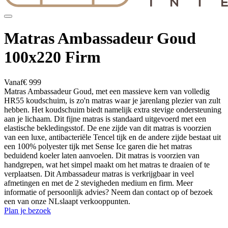
Matras Ambassadeur Goud
100x220 Firm
Vanaf
€ 999
Matras Ambassadeur Goud, met een massieve kern van volledig
HR55 koudschuim, is zo'n matras waar je jarenlang plezier van zult
hebben. Het koudschuim biedt namelijk extra stevige ondersteuning
aan je lichaam. Dit fijne matras is standaard uitgevoerd met een
elastische bekledingsstof. De ene zijde van dit matras is voorzien
van een luxe, antibacteriële Tencel tijk en de andere zijde bestaat uit
een 100% polyester tijk met Sense Ice garen die het matras
beduidend koeler laten aanvoelen. Dit matras is voorzien van
handgrepen, wat het simpel maakt om het matras te draaien of te
verplaatsen. Dit Ambassadeur matras is verkrijgbaar in veel
afmetingen en met de 2 stevigheden medium en firm. Meer
informatie of persoonlijk advies? Neem dan contact op of bezoek
een van onze NLslaapt verkooppunten.
Plan je bezoek