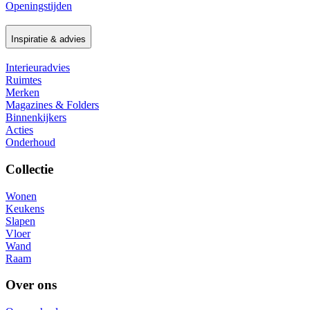
Openingstijden
Inspiratie & advies
Interieuradvies
Ruimtes
Merken
Magazines & Folders
Binnenkijkers
Acties
Onderhoud
Collectie
Wonen
Keukens
Slapen
Vloer
Wand
Raam
Over ons