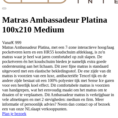
Matras Ambassadeur Platina
100x210 Medium
Vanaf
€ 999
Matras Ambassadeur Platina, met een 7-zone interactieve hoog/laag
pocketveren kern en een HR55 koudschuim afdeklaag, is zo'n
matras waar je heel wat jaren comfortabel op zult slapen. De
pocketveren én het koudschuim bieden je namelijk extra goede
ondersteuning aan het lichaam. Dit zeer fijne matras is standaard
uitgevoerd met een elastische bekledingsstof. De ene zijde van dit
matras is voorzien van een luxe, antibacteriële Tencel tijk en de
andere zijde bestaat uit een 100% polyester tijk met Sense Ice garen
voor een heerlijk koel effect. Dit comfortabele matras is voorzien
van handgrepen, wat het eenvoudig maakt om het matras om te
draaien of te verplaatsen. Dit Ambassadeur matras is verkrijgbaar in
vele afmetingen en met 2 stevigheden: medium en firm. Meer
informatie of persoonlijk advies? Neem dan contact op of bezoek
een van onze NLslaapt verkooppunten.
Plan je bezoek