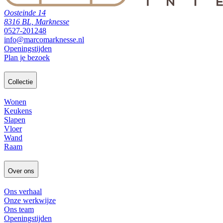
Oosteinde 14
8316 BL, Marknesse
0527-201248
info@marcomarknesse.nl
Openingstijden
Plan je bezoek
Collectie
Wonen
Keukens
Slapen
Vloer
Wand
Raam
Over ons
Ons verhaal
Onze werkwijze
Ons team
Openingstijden