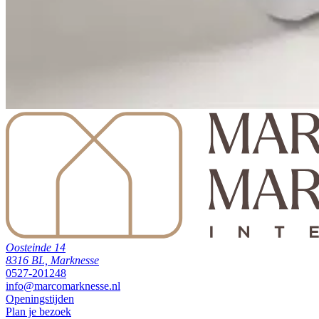
Oosteinde 14
8316 BL, Marknesse
0527-201248
info@marcomarknesse.nl
Openingstijden
Plan je bezoek