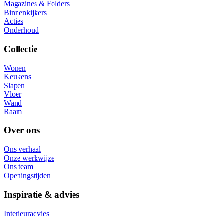
Magazines & Folders
Binnenkijkers
Acties
Onderhoud
Collectie
Wonen
Keukens
Slapen
Vloer
Wand
Raam
Over ons
Ons verhaal
Onze werkwijze
Ons team
Openingstijden
Inspiratie & advies
Interieuradvies