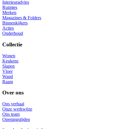
Interieuradvies
Ruimtes
Merken
Magazines & Folders
Binnenkijkers
Acties
Onderhoud
Collectie
Wonen
Keukens
Slapen
Vloer
Wand
Raam
Over ons
Ons verhaal
Onze werkwijze
Ons team
Openingstijden