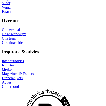
Vloer
Wand
Raam
Over ons
Ons verhaal
Onze werkwijze
Ons team
Openingstijden
Inspiratie & advies
Interieuradvies
Ruimtes
Merken
Magazines & Folders
Binnenkijkers
Acties
Onderhoud