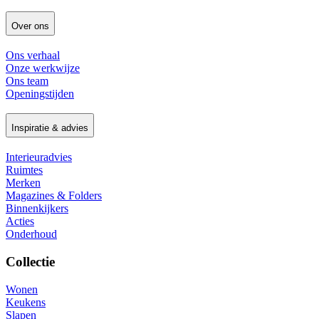
Over ons
Ons verhaal
Onze werkwijze
Ons team
Openingstijden
Inspiratie & advies
Interieuradvies
Ruimtes
Merken
Magazines & Folders
Binnenkijkers
Acties
Onderhoud
Collectie
Wonen
Keukens
Slapen