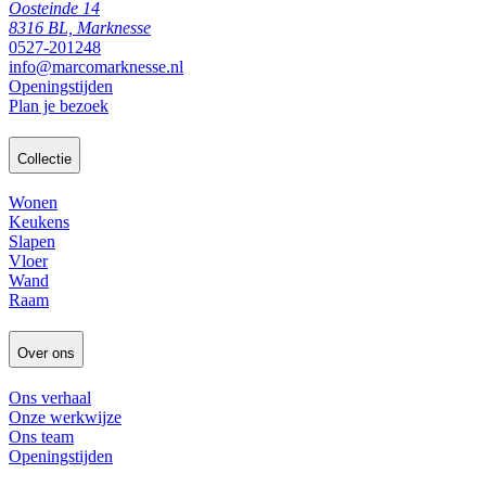
Oosteinde 14
8316 BL, Marknesse
0527-201248
info@marcomarknesse.nl
Openingstijden
Plan je bezoek
Collectie
Wonen
Keukens
Slapen
Vloer
Wand
Raam
Over ons
Ons verhaal
Onze werkwijze
Ons team
Openingstijden