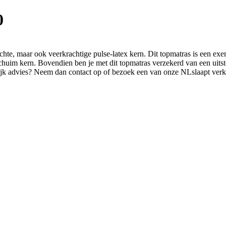
0
chte, maar ook veerkrachtige pulse-latex kern. Dit topmatras is een ex
chuim kern. Bovendien ben je met dit topmatras verzekerd van een uitste
onlijk advies? Neem dan contact op of bezoek een van onze NLslaapt ver