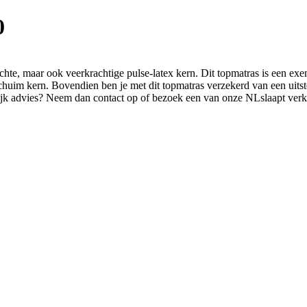
0
chte, maar ook veerkrachtige pulse-latex kern. Dit topmatras is een ex
chuim kern. Bovendien ben je met dit topmatras verzekerd van een uitste
onlijk advies? Neem dan contact op of bezoek een van onze NLslaapt ver