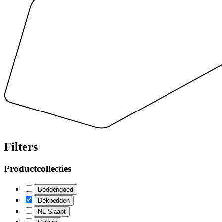
Filters
Productcollecties
Beddengoed
Dekbedden
NL Slaapt