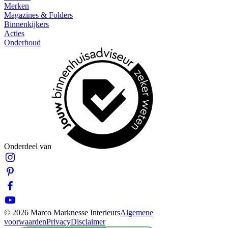
Merken
Magazines & Folders
Binnenkijkers
Acties
Onderhoud
Onderdeel van
© 2026 Marco Marknesse Interieurs
Algemene
voorwaarden
Privacy
Disclaimer